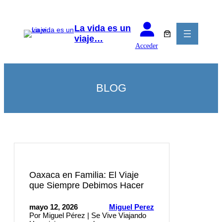
Saltar
al
contenido
La vida es un
viaje…
Acceder
BLOG
Oaxaca en Familia: El Viaje
que Siempre Debimos Hacer
mayo 12, 2026
Miguel Perez
Por Miguel Pérez | Se Vive Viajando